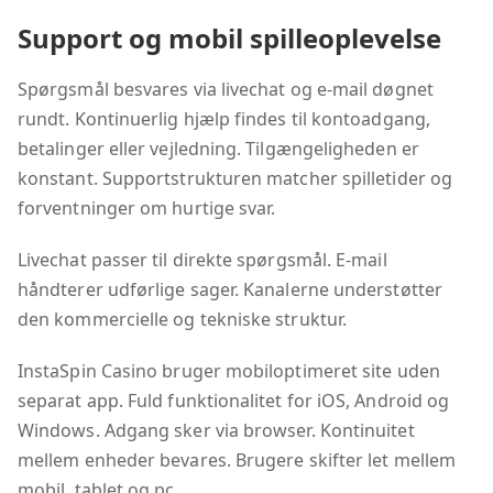
Support og mobil spilleoplevelse
Spørgsmål besvares via livechat og e-mail døgnet
rundt. Kontinuerlig hjælp findes til kontoadgang,
betalinger eller vejledning. Tilgængeligheden er
konstant. Supportstrukturen matcher spilletider og
forventninger om hurtige svar.
Livechat passer til direkte spørgsmål. E-mail
håndterer udførlige sager. Kanalerne understøtter
den kommercielle og tekniske struktur.
InstaSpin Casino bruger mobiloptimeret site uden
separat app. Fuld funktionalitet for iOS, Android og
Windows. Adgang sker via browser. Kontinuitet
mellem enheder bevares. Brugere skifter let mellem
mobil, tablet og pc.