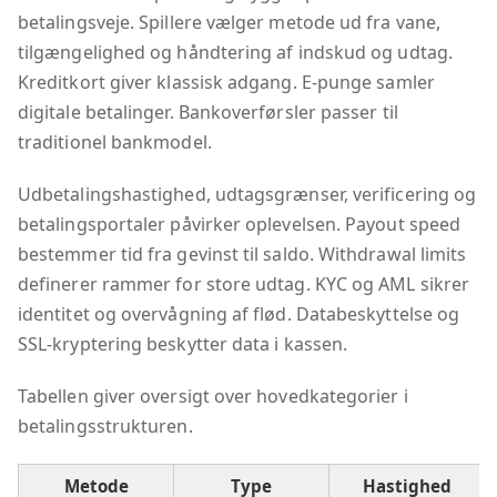
betalingsveje. Spillere vælger metode ud fra vane,
tilgængelighed og håndtering af indskud og udtag.
Kreditkort giver klassisk adgang. E-punge samler
digitale betalinger. Bankoverførsler passer til
traditionel bankmodel.
Udbetalingshastighed, udtagsgrænser, verificering og
betalingsportaler påvirker oplevelsen. Payout speed
bestemmer tid fra gevinst til saldo. Withdrawal limits
definerer rammer for store udtag. KYC og AML sikrer
identitet og overvågning af flød. Databeskyttelse og
SSL-kryptering beskytter data i kassen.
Tabellen giver oversigt over hovedkategorier i
betalingsstrukturen.
Metode
Type
Hastighed