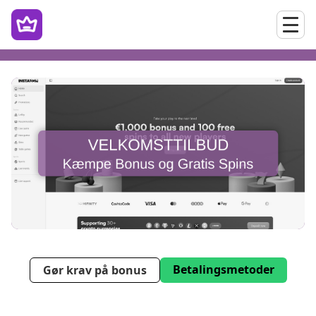
Betalingsmetoder
Gør krav på bonus