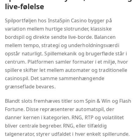
live-følelse
Spilportføljen hos InstaSpin Casino bygger på
variation mellem hurtige slotrunder, klassiske
bordspil og direkte sendte live-borde. Balancen
mellem tempo, strategi og underholdningsværdi
opstår naturligt. Spillemekanik og brugerfløde står i
centrum. Platformen samler formater i et miljø, hvor
spillere skifter let mellem automater og traditionelle
casinospil. Det samme sammenhængende
grænseflade bevares.
Blandt slots fremhæves titler som Spin & Win og Flash
Fortune. Disse repræsenterer automatspil, der
danner kernen i kategorien. RNG, RTP og volatilitet
bliver centrale begreber. RNG, eller tilfældig
talgenerator, styrer udfaldet i hver enkelt spillerunde.