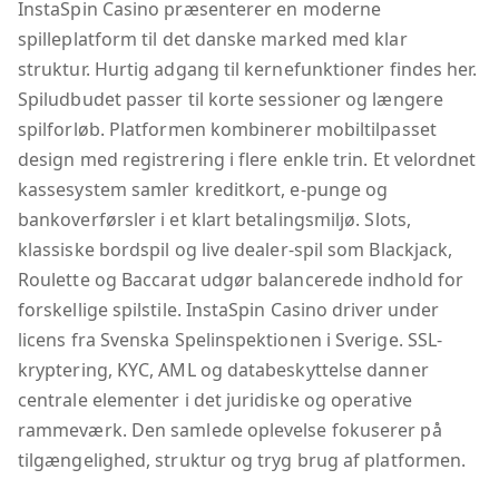
InstaSpin Casino præsenterer en moderne
spilleplatform til det danske marked med klar
struktur. Hurtig adgang til kernefunktioner findes her.
Spiludbudet passer til korte sessioner og længere
spilforløb. Platformen kombinerer mobiltilpasset
design med registrering i flere enkle trin. Et velordnet
kassesystem samler kreditkort, e-punge og
bankoverførsler i et klart betalingsmiljø. Slots,
klassiske bordspil og live dealer-spil som Blackjack,
Roulette og Baccarat udgør balancerede indhold for
forskellige spilstile. InstaSpin Casino driver under
licens fra Svenska Spelinspektionen i Sverige. SSL-
kryptering, KYC, AML og databeskyttelse danner
centrale elementer i det juridiske og operative
rammeværk. Den samlede oplevelse fokuserer på
tilgængelighed, struktur og tryg brug af platformen.